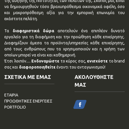
της αύξησης της πιστότητας των πελατών της. Σκοπός μας είναι
να δημιουργηθούν τόσο βραχυπρόθεσμα οικονομικά οφέλη, όσο
και μακροπρόθεσμη αξία για την εμπορική επωνυμία του
εκάστοτε πελάτη.
Τα
διαφημιστικά δώρα
αποτελούν ένα επιπλέον δυνατό
εργαλείο για τη διαφήμιση και την προώθηση κάθε επχείρησης.
Διαφημίζουν άμεσα τα προϊόντα/υπηρεσίες κάθε επιχείρησης,
από τους ανθρώπους που τα χρησιμοποιούν και η χρήση των
οποίων μπορεί να είναι και καθημερινή.
Έτσι λοιπόν.....
Ενδυναμώστε
το κύρος σας,
ενισχύστε
το brand
σας και
διαφοροποιηθείτε
έναντι του ανταγωνισμού!
ΣΧΕΤΙΚΑ ΜΕ ΕΜΑΣ
ΑΚΟΛΟΥΘΗΣΤΕ
ΜΑΣ
ΕΤΑΙΡΙΑ
ΠΡΟΩΘΗΤΙΚΕΣ ΕΝΕΡΓΕΙΕΣ
PORTFOLIO