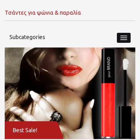
Τσάντες για ψώνια & παραλία
Subcategories
Best Sale!