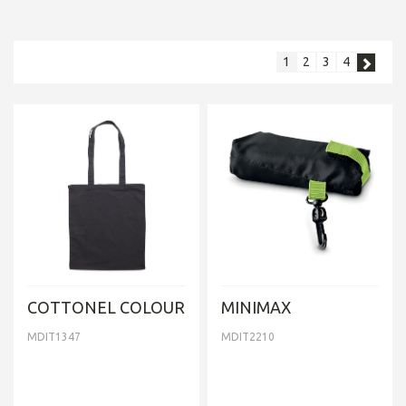
1
2
3
4
COTTONEL COLOUR
MINIMAX
MDIT1347
MDIT2210