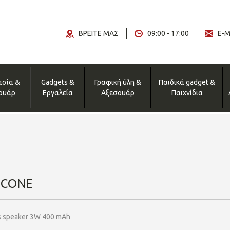
ΒΡΕΙΤΕ ΜΑΣ
09:00 - 17:00
E-M
ασία &
Gadgets &
Γραφική ύλη &
Παιδικά gadget &
ουάρ
Εργαλεία
Αξεσουάρ
Παιχνίδια
ICONE
s speaker 3W 400 mAh