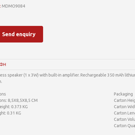
:
MDMO9084
Send enquiry
ΑΦΗ
less speaker (1 x 3W) with built-in amplifier. Rechargeable 350 mAh lithi
h.
ons
Packaging
ons: 8,5X8,5X8,5 CM
Carton Heig
ight: 0.373 KG
Carton Wid
ht: 0.31 KG
Carton Len
Carton Vol
Carton Quan