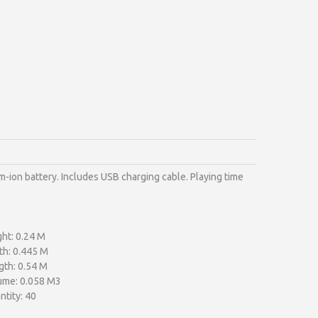
um-ion battery. Includes USB charging cable. Playing time
ht: 0.24 M
th: 0.445 M
gth: 0.54 M
ume: 0.058 M3
tity: 40