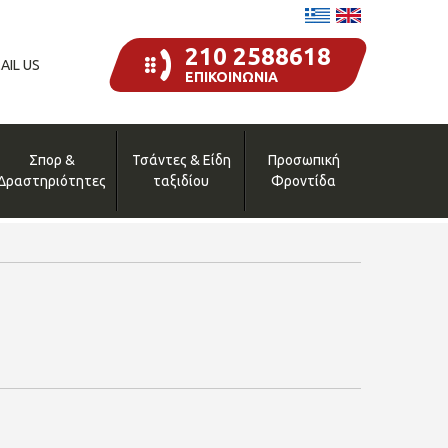
210 2588618
AIL US
ΕΠΙΚΟΙΝΩΝΙΑ
Σπορ &
Τσάντες & Είδη
Προσωπική
Δραστηριότητες
ταξιδίου
Φροντίδα