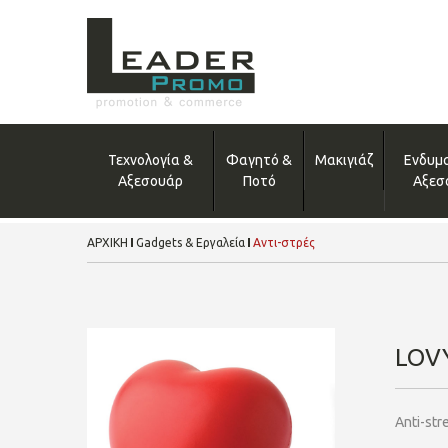
Τεχνολογία &
Φαγητό &
Μακιγιάζ
Ενδυμ
Αξεσουάρ
Ποτό
Αξεσ
ΑΡΧΙΚΗ
Gadgets & Εργαλεία
Αντι-στρές
LOV
Anti-str