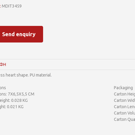
:
MDIT3459
Send enquiry
ΑΦΗ
ess heart shape. PU material.
ons
Packaging
ons: 7X6,5X5,5 CM
Carton Heig
ight: 0.028 KG
Carton Wid
ht: 0.021 KG
Carton Len
Carton Vol
Carton Qua