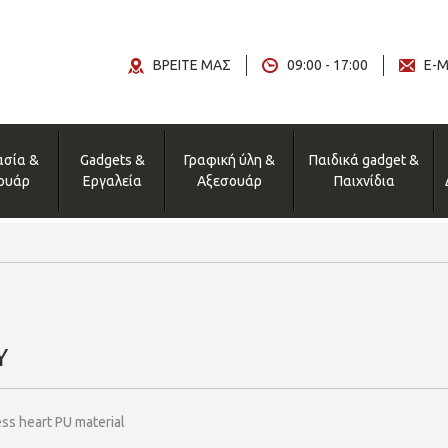
ΒΡΕΙΤΕ ΜΑΣ
09:00 - 17:00
E-M
ασία &
Gadgets &
Γραφική ύλη &
Παιδικά gadget &
ουάρ
Εργαλεία
Αξεσουάρ
Παιχνίδια
Y
ess heart PU material