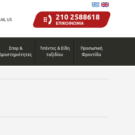
210 2588618
AIL US
ΕΠΙΚΟΙΝΩΝΙΑ
Σπορ &
Τσάντες & Είδη
Προσωπική
Δραστηριότητες
ταξιδίου
Φροντίδα