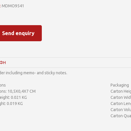
:
MDMO9541
Send enquiry
ΑΦΗ
er including memo- and sticky notes.
ons
Packaging
ons: 10,5X0,4X7 CM
Carton Hei
ight: 0.021 KG
Carton Wid
ht: 0.019 KG
Carton Len
Carton Vol
Carton Qua