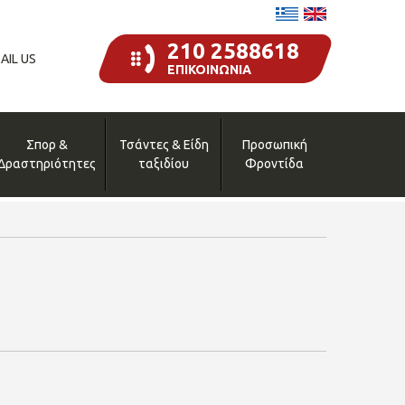
210 2588618
AIL US
ΕΠΙΚΟΙΝΩΝΙΑ
Σπορ &
Τσάντες & Είδη
Προσωπική
Δραστηριότητες
ταξιδίου
Φροντίδα