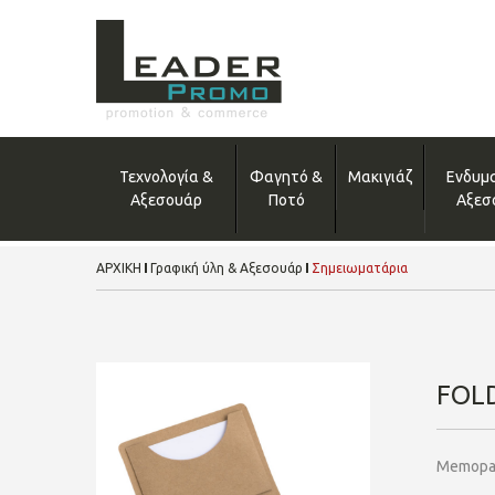
Τεχνολογία &
Φαγητό &
Μακιγιάζ
Ενδυμ
Αξεσουάρ
Ποτό
Αξεσ
ΑΡΧΙΚΗ
Γραφική ύλη & Αξεσουάρ
Σημειωματάρια
FOL
Memopad