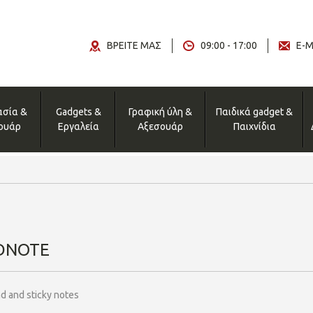
ΒΡΕΙΤΕ ΜΑΣ
09:00 - 17:00
E-M
ασία &
Gadgets &
Γραφική ύλη &
Παιδικά gadget &
ουάρ
Εργαλεία
Αξεσουάρ
Παιχνίδια
DNOTE
 and sticky notes