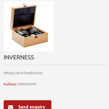
INVERNESS
Whisky set in bamboo box
Κωδικός:
MDMO9941
Send enquiry