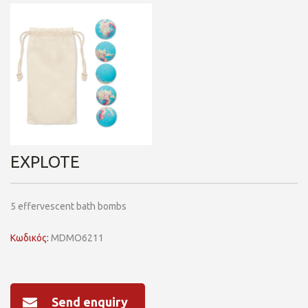
EXPLOTE
5 effervescent bath bombs
Κωδικός:
MDMO6211
Send enquiry