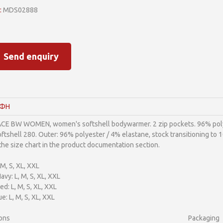
:
MDS02888
Send enquiry
ΑΦΗ
CE BW WOMEN, women's softshell bodywarmer. 2 zip pockets. 96% polyes
oftshell 280. Outer: 96% polyester / 4% elastane, stock transitioning to
 the size chart in the product documentation section.
 M, S, XL, XXL
avy: L, M, S, XL, XXL
ed: L, M, S, XL, XXL
e: L, M, S, XL, XXL
ons
Packaging