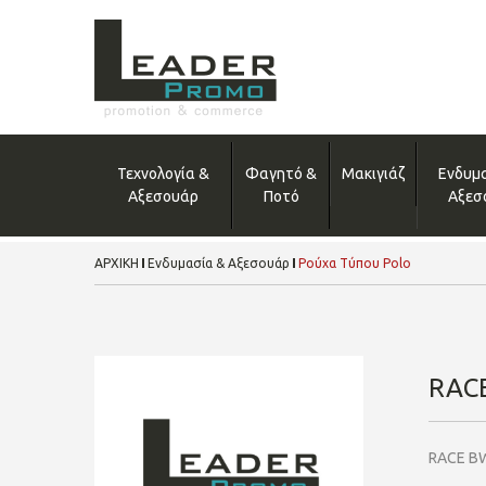
Τεχνολογία &
Φαγητό &
Μακιγιάζ
Ενδυμ
Αξεσουάρ
Ποτό
Αξεσ
ΑΡΧΙΚΗ
Ενδυμασία & Αξεσουάρ
Ρούχα Τύπου Polo
RAC
RACE B