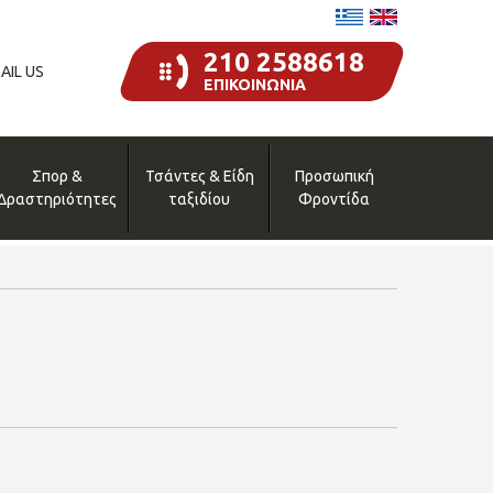
210 2588618
AIL US
ΕΠΙΚΟΙΝΩΝΙΑ
Σπορ &
Τσάντες & Είδη
Προσωπική
Δραστηριότητες
ταξιδίου
Φροντίδα