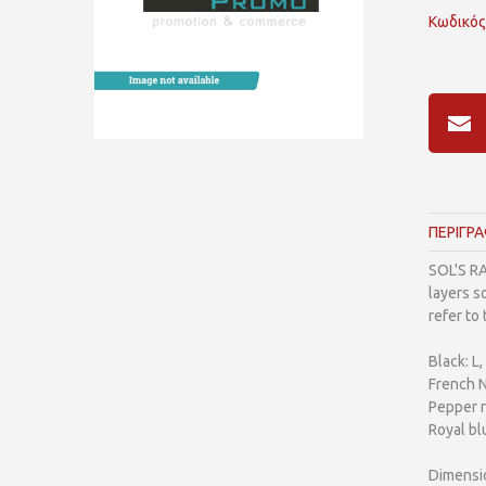
Κωδικός
ΠΕΡΙΓΡ
SOL'S RA
layers s
refer to
Black: L,
French N
Pepper r
Royal blu
Dimensi