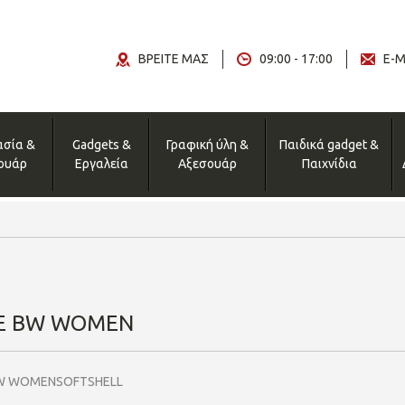
ΒΡΕΙΤΕ ΜΑΣ
09:00 - 17:00
E-M
ασία &
Gadgets &
Γραφική ύλη &
Παιδικά gadget &
ουάρ
Εργαλεία
Αξεσουάρ
Παιχνίδια
E BW WOMEN
W WOMENSOFTSHELL