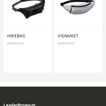
HIKEBAG
VISIWAIST
MDMO9534
MDMO9919
LeaderPromo.gr