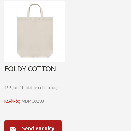
FOLDY COTTON
135gr/m² foldable cotton bag
Κωδικός:
MDMO9283
Send enquiry