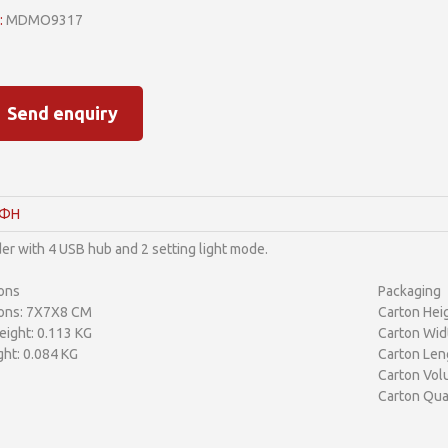
:
MDMO9317
Send enquiry
ΑΦΗ
er with 4 USB hub and 2 setting light mode.
ons
Packaging
ons: 7X7X8 CM
Carton Heig
ight: 0.113 KG
Carton Wid
ht: 0.084 KG
Carton Len
Carton Vol
Carton Qua