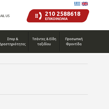
210 2588618
AIL US
ΕΠΙΚΟΙΝΩΝΙΑ
Σπορ &
Τσάντες & Είδη
Προσωπική
Δραστηριότητες
ταξιδίου
Φροντίδα