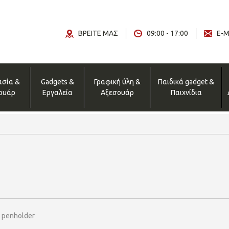
ΒΡΕΙΤΕ ΜΑΣ
09:00 - 17:00
E-M
ασία &
Gadgets &
Γραφική ύλη &
Παιδικά gadget &
ουάρ
Εργαλεία
Αξεσουάρ
Παιχνίδια
 penholder