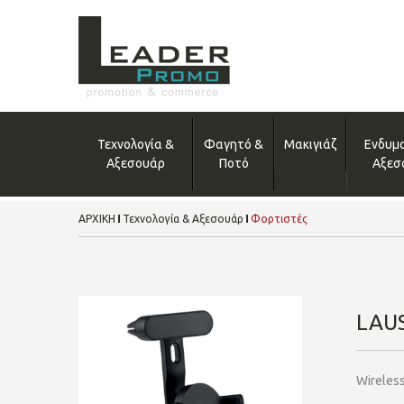
Τεχνολογία &
Φαγητό &
Μακιγιάζ
Ενδυμ
Αξεσουάρ
Ποτό
Αξεσ
ΑΡΧΙΚΗ
Τεχνολογία & Αξεσουάρ
Φορτιστές
LAU
Wireles