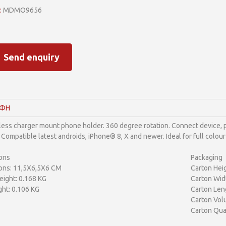
:
MDMO9656
Send enquiry
ΑΦΗ
less charger mount phone holder. 360 degree rotation. Connect device, p
 Compatible latest androids, iPhone® 8, X and newer. Ideal for full colour
ons
Packaging
ons: 11,5X6,5X6 CM
Carton Heig
ight: 0.168 KG
Carton Wid
ht: 0.106 KG
Carton Len
Carton Vol
Carton Quan