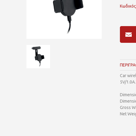
Κωδικός
ΠΕΡΙΓΡ
Car wire
5V/1.0A.
Dimensi
Dimensi
Gross We
Net Weig