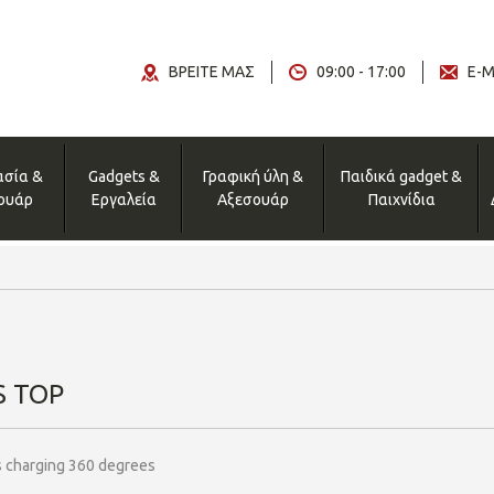
ΒΡΕΙΤΕ ΜΑΣ
09:00 - 17:00
E-M
ασία &
Gadgets &
Γραφική ύλη &
Παιδικά gadget &
ουάρ
Εργαλεία
Αξεσουάρ
Παιχνίδια
S TOP
s charging 360 degrees