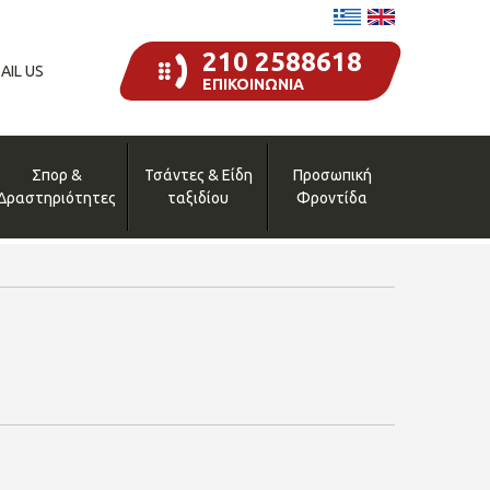
210 2588618
AIL US
ΕΠΙΚΟΙΝΩΝΙΑ
Σπορ &
Τσάντες & Είδη
Προσωπική
Δραστηριότητες
ταξιδίου
Φροντίδα