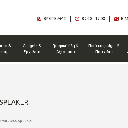
ΒΡΕΙΤΕ ΜΑΣ
09:00 - 17:00
E-M
ασία &
Gadgets &
Γραφική ύλη &
Παιδικά gadget &
ουάρ
Εργαλεία
Αξεσουάρ
Παιχνίδια
 SPEAKER
in wireless speaker