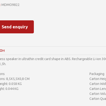
:
MDMO9822
Send enquiry
ΑΦΗ
less speaker in ultrathin credit card shape in ABS. Rechargeable Li-ion 3
1,5h.
ons
Packaging
ons: 8,5X5,5X0,8 CM
Carton Heig
ight: 0.058 KG
Carton Wid
ht: 0.044 KG
Carton Len
Carton Vol
Carton Qua