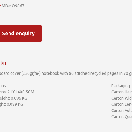
:
MDMO9867
Send enquiry
ΑΦΗ
oard cover (250gr/m²) notebook with 80 stitched recycled pages in 70 gr
ons
Packaging
ons: 21X14X0.5CM
Carton Heig
ight: 0.096 KG
Carton Wid
ht: 0.089 KG
Carton Len
Carton Vol
Carton Quan