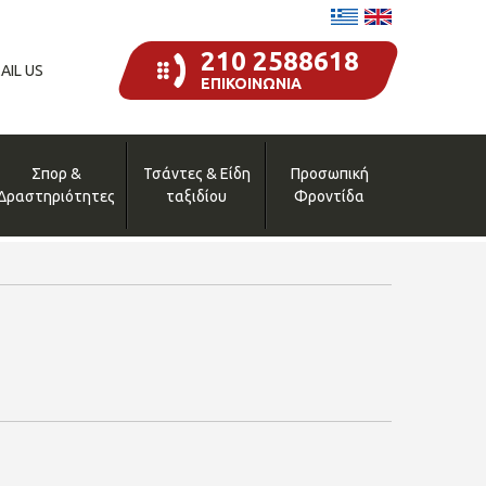
210 2588618
AIL US
ΕΠΙΚΟΙΝΩΝΙΑ
Σπορ &
Τσάντες & Είδη
Προσωπική
Δραστηριότητες
ταξιδίου
Φροντίδα