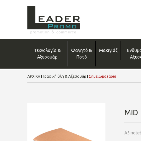
Τεχνολογία &
Φαγητό &
Μακιγιάζ
Ενδυμ
Αξεσουάρ
Ποτό
Αξεσ
ΑΡΧΙΚΗ
Γραφική ύλη & Αξεσουάρ
Σημειωματάρια
MID
A5 noteb