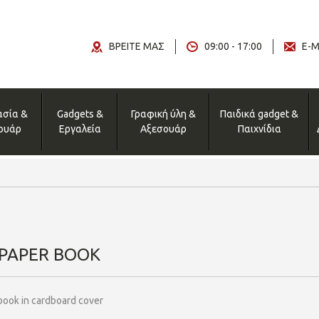
ΒΡΕΙΤΕ ΜΑΣ
09:00 - 17:00
E-M
ασία &
Gadgets &
Γραφική ύλη &
Παιδικά gadget &
ουάρ
Εργαλεία
Αξεσουάρ
Παιχνίδια
 PAPER BOOK
ook in cardboard cover