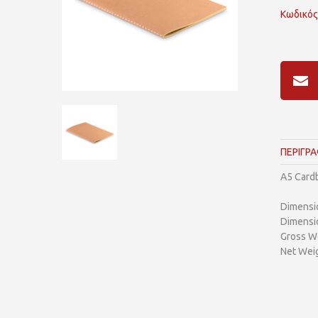
Κωδικός
ΠΕΡΙΓΡ
A5 Cardb
Dimensi
Dimensi
Gross We
Net Weig