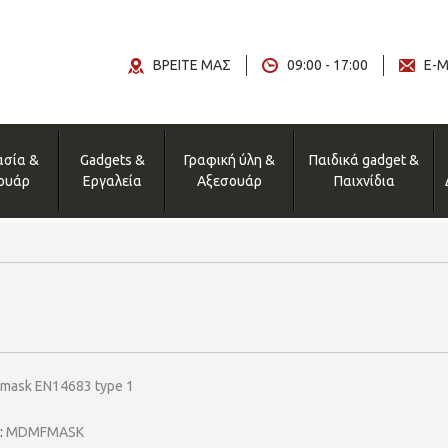
ΒΡΕΙΤΕ ΜΑΣ
09:00 - 17:00
E-M
ασία &
Gadgets &
Γραφική ύλη &
Παιδικά gadget &
ουάρ
Εργαλεία
Αξεσουάρ
Παιχνίδια
 mask EN14683 type 1
:
MDMFMASK