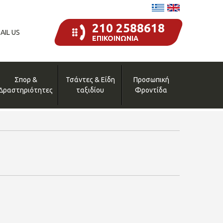
210 2588618
AIL US
ΕΠΙΚΟΙΝΩΝΙΑ
Σπορ &
Τσάντες & Είδη
Προσωπική
Δραστηριότητες
ταξιδίου
Φροντίδα