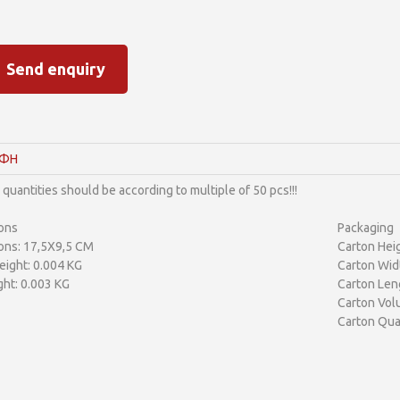
Send enquiry
ΑΦΗ
quantities should be according to multiple of 50 pcs!!!
ons
Packaging
ons: 17,5X9,5 CM
Carton Heig
ight: 0.004 KG
Carton Wid
ht: 0.003 KG
Carton Len
Carton Vol
Carton Qua