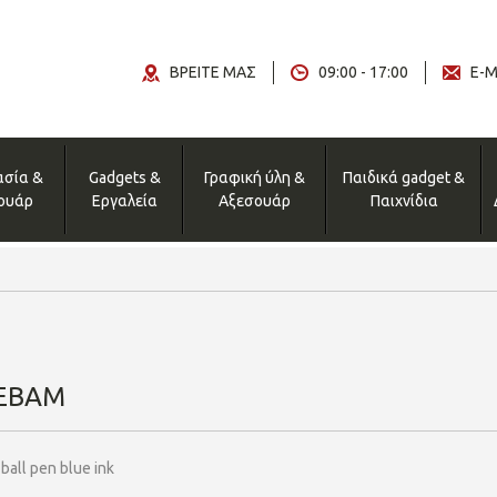
ΒΡΕΙΤΕ ΜΑΣ
09:00 - 17:00
E-M
ασία &
Gadgets &
Γραφική ύλη &
Παιδικά gadget &
ουάρ
Εργαλεία
Αξεσουάρ
Παιχνίδια
EBAM
all pen blue ink