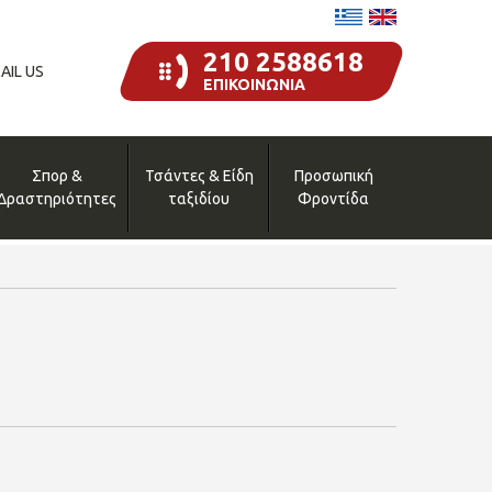
210 2588618
AIL US
ΕΠΙΚΟΙΝΩΝΙΑ
Σπορ &
Τσάντες & Είδη
Προσωπική
Δραστηριότητες
ταξιδίου
Φροντίδα