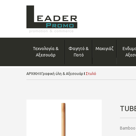
Τεχνολογία &
Φαγητό &
Μακιγιάζ
Ενδυμ
Αξεσουάρ
Ποτό
Αξεσ
ΑΡΧΙΚΗ
Γραφική ύλη & Αξεσουάρ
Στυλό
TUB
Bamboo b