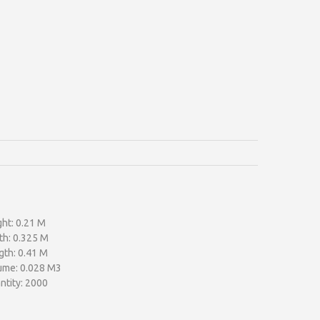
ht: 0.21 M
th: 0.325 M
gth: 0.41 M
ume: 0.028 M3
ntity: 2000