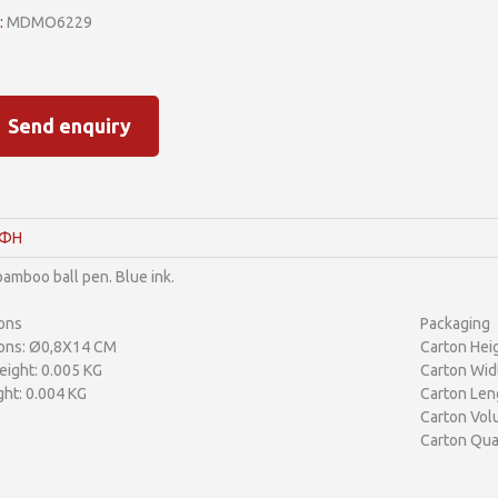
:
MDMO6229
Send enquiry
ΑΦΗ
bamboo ball pen. Blue ink.
ons
Packaging
ons: Ø0,8X14 CM
Carton Heig
ight: 0.005 KG
Carton Wid
ht: 0.004 KG
Carton Len
Carton Vol
Carton Qua