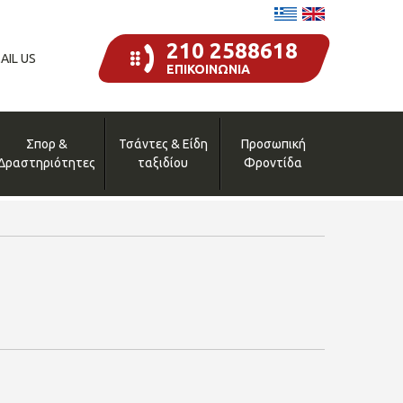
210 2588618
AIL US
ΕΠΙΚΟΙΝΩΝΙΑ
Σπορ &
Τσάντες & Είδη
Προσωπική
Δραστηριότητες
ταξιδίου
Φροντίδα