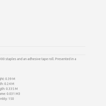
300 staples and an adhesive tape roll. Presented in a
ht: 0.39 M
th: 0.24 M
gth: 0.335 M
ume: 0.031 M3
ntity: 150