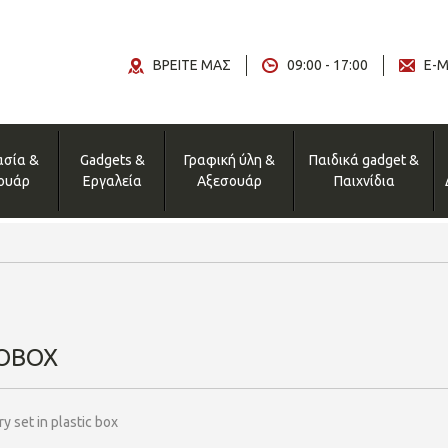
ΒΡΕΙΤΕ ΜΑΣ
09:00 - 17:00
E-M
ασία &
Gadgets &
Γραφική ύλη &
Παιδικά gadget &
ουάρ
Εργαλεία
Αξεσουάρ
Παιχνίδια
OBOX
y set in plastic box