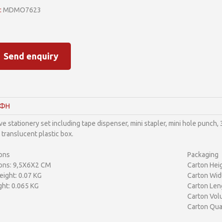
:
MDMO7623
Send enquiry
ΑΦΗ
e stationery set including tape dispenser, mini stapler, mini hole punch, 
translucent plastic box.
ons
Packaging
ons: 9,5X6X2 CM
Carton Heig
ight: 0.07 KG
Carton Wid
ht: 0.065 KG
Carton Len
Carton Vol
Carton Qua