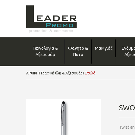
Τεχνολογία &
Φαγητό &
Μακιγιάζ
Ενδυμ
Αξεσουάρ
Ποτό
Αξεσ
ΑΡΧΙΚΗ
Γραφική ύλη & Αξεσουάρ
Στυλό
SWO
Twist an