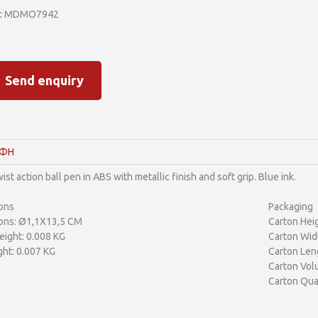
:
MDMO7942
Send enquiry
ΑΦΗ
ist action ball pen in ABS with metallic finish and soft grip. Blue ink.
ons
Packaging
ons: Ø1,1X13,5 CM
Carton Heig
ight: 0.008 KG
Carton Wid
ht: 0.007 KG
Carton Len
Carton Vol
Carton Qua