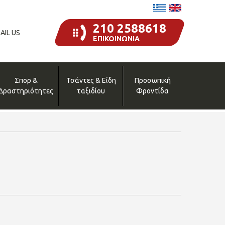
210 2588618
AIL US
ΕΠΙΚΟΙΝΩΝΙΑ
Σπορ &
Τσάντες & Είδη
Προσωπική
Δραστηριότητες
ταξιδίου
Φροντίδα