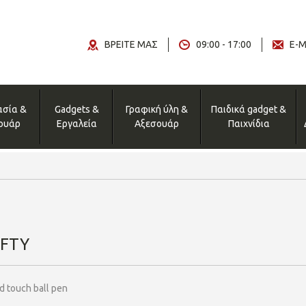
ΒΡΕΙΤΕ ΜΑΣ
09:00 - 17:00
E-M
ασία &
Gadgets &
Γραφική ύλη &
Παιδικά gadget &
ουάρ
Εργαλεία
Αξεσουάρ
Παιχνίδια
FTY
d touch ball pen