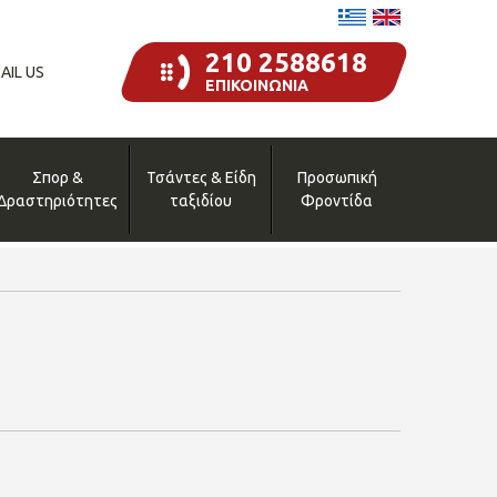
210 2588618
AIL US
ΕΠΙΚΟΙΝΩΝΙΑ
Σπορ &
Τσάντες & Είδη
Προσωπική
Δραστηριότητες
ταξιδίου
Φροντίδα