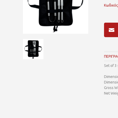
Κωδικός
ΠΕΡΙΓΡ
Set of 3
Dimensi
Dimensi
Gross We
Net Weig