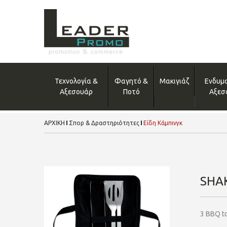
Τεχνολογία &
Φαγητό &
Μακιγιάζ
Ενδυμ
Αξεσουάρ
Ποτό
Αξεσ
ΑΡΧΙΚΗ
Σπορ & Δραστηριότητες
Είδη Κάμπινγκ
SHA
3 BBQ to