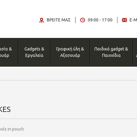
ΒΡΕΙΤΕ ΜΑΣ
09:00 - 17:00
E-M
ασία &
Gadgets &
Γραφική ύλη &
Παιδικά gadget &
ουάρ
Εργαλεία
Αξεσουάρ
Παιχνίδια
KES
ols in pouch