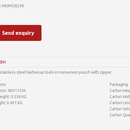
:
MDMO8290
Send enquiry
ΑΦΗ
 stainless steel barbecue tools in nonwoven pouch with zipper.
ons
Packaging
ons: 40X11CM
Carton Hei
ight: 0.538 KG
Carton Wid
ht: 0.431 KG
Carton Len
Carton Vol
Carton Quan