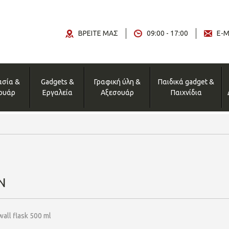
ΒΡΕΙΤΕ ΜΑΣ
09:00 - 17:00
E-M
ασία &
Gadgets &
Γραφική ύλη &
Παιδικά gadget &
ουάρ
Εργαλεία
Αξεσουάρ
Παιχνίδια
N
all flask 500 ml