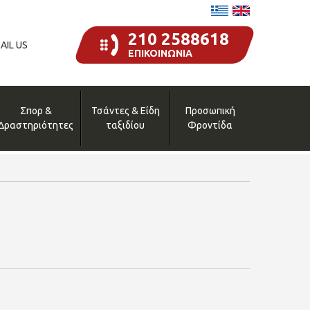
210 2588618
AIL US
ΕΠΙΚΟΙΝΩΝΙΑ
Σπορ &
Τσάντες & Είδη
Προσωπική
Δραστηριότητες
ταξιδίου
Φροντίδα