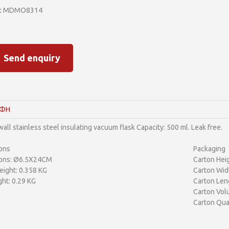
:
MDMO8314
Send enquiry
ΑΦΗ
all stainless steel insulating vacuum flask Capacity: 500 ml. Leak free.
ons
Packaging
ons: Ø6.5X24CM
Carton Hei
ight: 0.358 KG
Carton Wid
ht: 0.29 KG
Carton Len
Carton Vol
Carton Quan