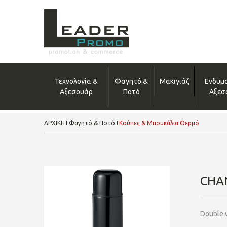
Τεχνολογία &
Φαγητό &
Μακιγιάζ
Ενδυμ
Αξεσουάρ
Ποτό
Αξεσ
ΑΡΧΙΚΗ
Φαγητό & Ποτό
Κούπες & Μπουκάλια Θερμό
CHA
Double w